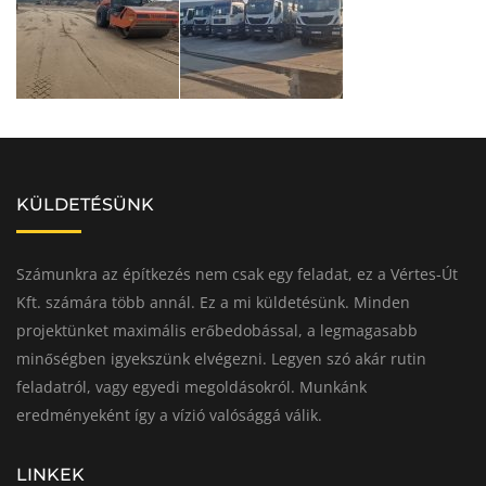
KÜLDETÉSÜNK
Számunkra az építkezés nem csak egy feladat, ez a Vértes-Út
Kft. számára több annál. Ez a mi küldetésünk. Minden
projektünket maximális erőbedobással, a legmagasabb
minőségben igyekszünk elvégezni. Legyen szó akár rutin
feladatról, vagy egyedi megoldásokról. Munkánk
eredményeként így a vízió valósággá válik.
LINKEK