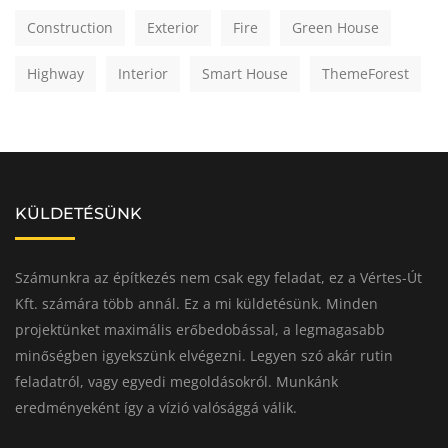
Construction
Exterior
Fire
Green House
Highway
Interior
Smart House
ThemeForest
KÜLDETÉSÜNK
Számunkra az építkezés nem csak egy feladat, ez a Vértes-Út
Kft. számára több annál. Ez a mi küldetésünk. Minden
projektünket maximális erőbedobással, a legmagasabb
minőségben igyekszünk elvégezni. Legyen szó akár rutin
feladatról, vagy egyedi megoldásokról. Munkánk
eredményeként így a vízió valósággá válik.