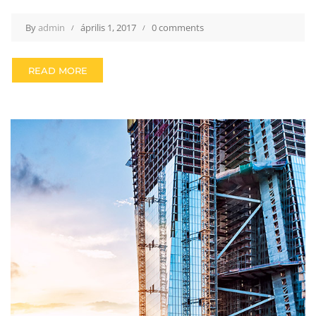
By
admin
április 1, 2017
0 comments
READ MORE