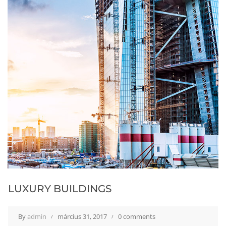
LUXURY BUILDINGS
By
admin
március 31, 2017
0 comments