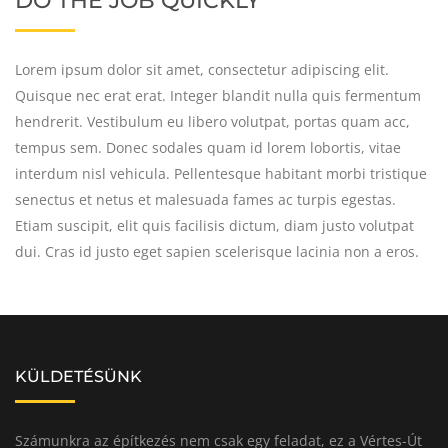
DO THE JOB QUICKLY
Lorem ipsum dolor sit amet, consectetur adipiscing elit.
Quisque nec erat erat. Integer blandit nulla quis fermentum
hendrerit. Vestibulum eu libero volutpat, portas quam acc,
tempus sem. Donec sodales quam id lorem lobortis, vitae
interdum nisl vehicula. Pellentesque habitant morbi tristique
senectus et netus et malesuada fames ac turpis egestas.
Etiam suscipit, elit quis facilisis dictum, diam justo volutpat
dui. Cras id justo eget sapien scelerisque lacinia non a eros.
KÜLDETÉSÜNK
Számunkra az építkezés nem csak egy feladat, ez a Vértes-Út