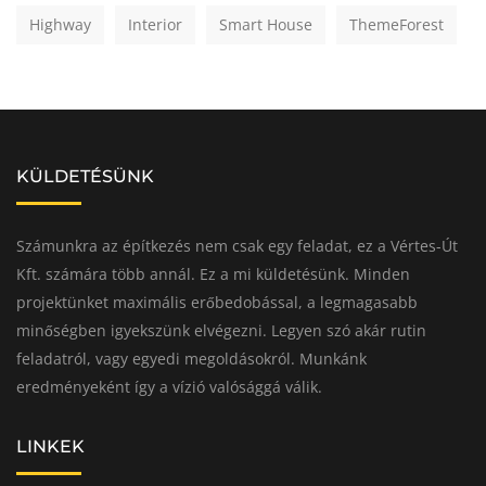
Highway
Interior
Smart House
ThemeForest
KÜLDETÉSÜNK
Számunkra az építkezés nem csak egy feladat, ez a Vértes-Út
Kft. számára több annál. Ez a mi küldetésünk. Minden
projektünket maximális erőbedobással, a legmagasabb
minőségben igyekszünk elvégezni. Legyen szó akár rutin
feladatról, vagy egyedi megoldásokról. Munkánk
eredményeként így a vízió valósággá válik.
LINKEK