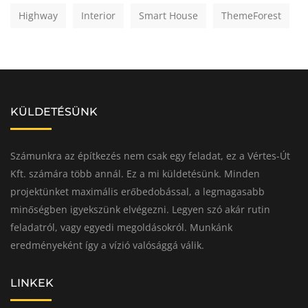
Highway
Interior
Smart House
ThemeForest
KÜLDETÉSÜNK
Számunkra az építkezés nem csak egy feladat, ez a Vértes-Út
Kft. számára több annál. Ez a mi küldetésünk. Minden
projektünket maximális erőbedobással, a legmagasabb
minőségben igyekszünk elvégezni. Legyen szó akár rutin
feladatról, vagy egyedi megoldásokról. Munkánk
eredményeként így a vízió valósággá válik.
LINKEK