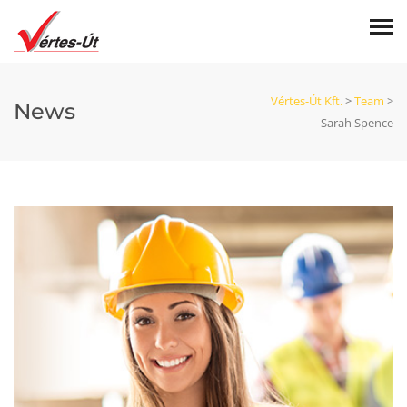
Vértes-Út Kft.
>
Team
>
News
Sarah Spence